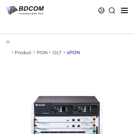
La
Produit
PON
OLT
xPON
>
>
>
>