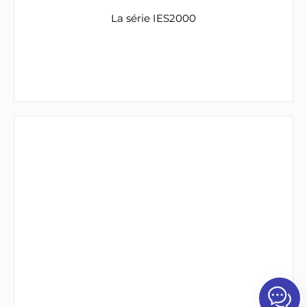
La série IES2000
empilable L3-lite