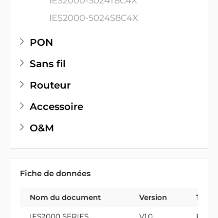
IES2000-5024T8C4X
IES2000-5024S8C4X
PON
Sans fil
Routeur
Accessoire
O&M
Fiche de données
Nom du document
Version
Type 
IES2000 SERIES
V1.0
PDF