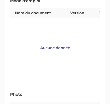
Mode d'emploi
Nom du document
Version
Type 
Aucune donnée
Photo
Nom du document
Version
Type 